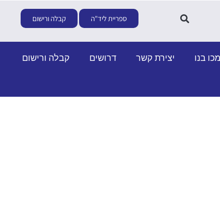
ספריית ליד"ה
קבלה ורישום
כו בנו
יצירת קשר
דרושים
קבלה ורישום