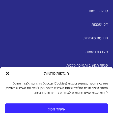
קבלה ורישום
דפי שכבות
הודעות מזכירות
מערכת השעות
פניות תקשוב ותמיכה טכנית
העדפות פרטיות
English
אתר בית הספר משתמש בעוגיות (Cookies) ובטכנולוגיות דומות לצורך תפעול
האתר, שיפור חוויית הגלישה וניתוח השימוש באתר. ניתן לאשר את השימוש בעוגיות,
לדחות עוגיות שאינן חיוניות או לבחור את ההעדפות הרצויות.
מדיניות פרטיות
|
תנאי שימוש
|
הצהרת נגישות
|
מדיניות
עוגיות
אישור הכול