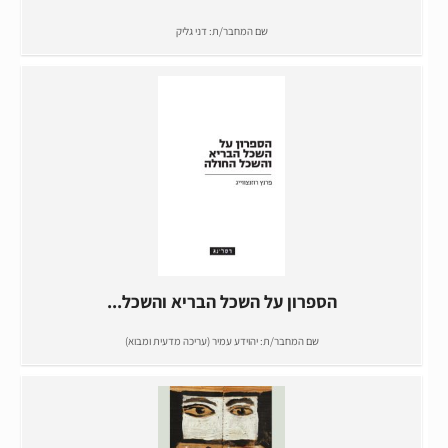
שם המחבר/ת:
דני גליק
הספרון על השכל הבריא והשכל...
שם המחבר/ת:
יהוידע עמיר (עריכה מדעית ומבוא)