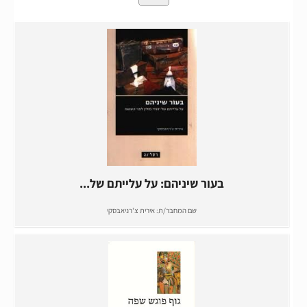
בעור שיניהם: על עלייתם של...
שם המחבר/ת:
אירית צ'רניאבסקי