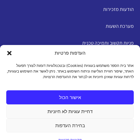
הודעות מזכירות
מערכת השעות
פניות תקשוב ותמיכה טכנית
העדפות פרטיות
English
אתר בית הספר משתמש בעוגיות (Cookies) ובטכנולוגיות דומות לצורך תפעול
האתר, שיפור חוויית הגלישה וניתוח השימוש באתר. ניתן לאשר את השימוש בעוגיות,
לדחות עוגיות שאינן חיוניות או לבחור את ההעדפות הרצויות.
מדיניות פרטיות
|
תנאי שימוש
|
הצהרת נגישות
|
מדיניות
עוגיות
אישור הכול
דחיית עוגיות לא חיוניות
כל הזכויות שמורות 2026 ©
בחירת העדפות
מדיניות פרטיות