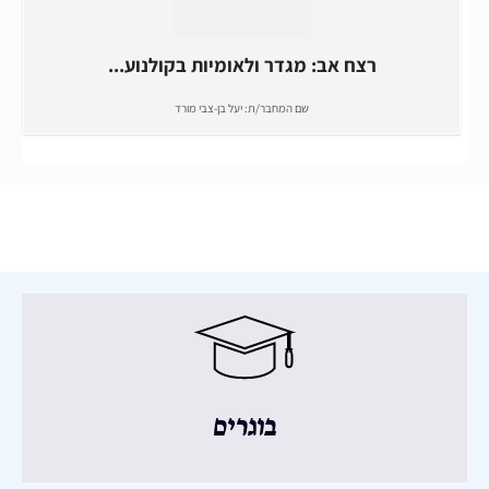
רצח אב: מגדר ולאומיות בקולנוע...
שם המחבר/ת:
יעל בן-צבי מורד
בוגרים