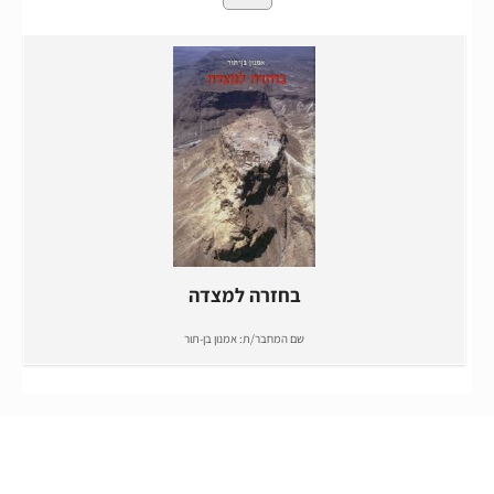
בחזרה למצדה
שם המחבר/ת:
אמנון בן-תור