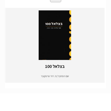
בצלאל 100
שם המחבר/ת:
דוד טרטקובר