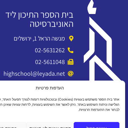
בית הספר התיכון ליד
האוניברסיטה
מנשה הראל 1, ירושלים
02-5631262
02-5611048
highschool@leyada.net
העדפות פרטיות
אתר בית הספר משתמש בעוגיות (Cookies) ובטכנולוגיות דומות לצורך תפעול 
הגלישה וניתוח השימוש באתר. ניתן לאשר את השימוש בעוגיות, לדחות עוגיות שאינן חיו
לבחור את ההעדפות הרצויות.