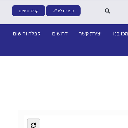
ספריית ליד"ה
קבלה ורישום
כו בנו
יצירת קשר
דרושים
קבלה ורישום