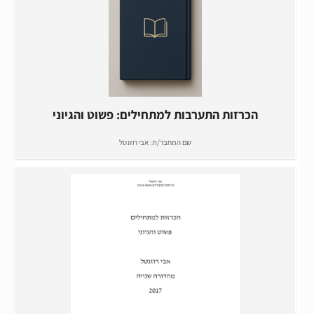
הכרזות התערבות למתחילים: פשוט והגיוני
שם המחבר/ת:
אבי רוזנטל