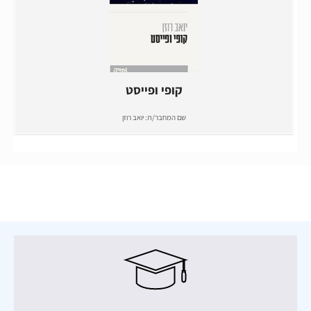
קופי ופייסט
שם המחבר/ת:
יואב רוזן