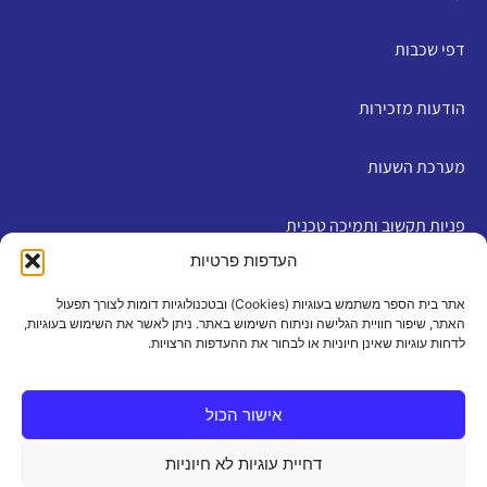
דפי שכבות
הודעות מזכירות
מערכת השעות
פניות תקשוב ותמיכה טכנית
העדפות פרטיות
English
אתר בית הספר משתמש בעוגיות (Cookies) ובטכנולוגיות דומות לצורך תפעול
האתר, שיפור חוויית הגלישה וניתוח השימוש באתר. ניתן לאשר את השימוש בעוגיות,
לדחות עוגיות שאינן חיוניות או לבחור את ההעדפות הרצויות.
מדיניות פרטיות
|
תנאי שימוש
|
הצהרת נגישות
|
מדיניות
עוגיות
אישור הכול
דחיית עוגיות לא חיוניות
כל הזכויות שמורות 2026 ©