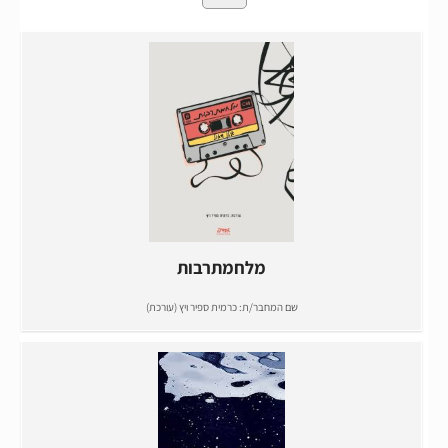
מלחמתרבות
שם המחבר/ת:
כרמית ספיר ויץ (עורכת)