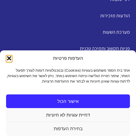
הודעות מזכירות
מערכת השעות
פניות תקשוב ותמיכה טכנית
העדפות פרטיות
English
אתר בית הספר משתמש בעוגיות (Cookies) ובטכנולוגיות דומות לצורך תפעול
האתר, שיפור חוויית הגלישה וניתוח השימוש באתר. ניתן לאשר את השימוש בעוגיות,
לדחות עוגיות שאינן חיוניות או לבחור את ההעדפות הרצויות.
מדיניות פרטיות
|
תנאי שימוש
|
הצהרת נגישות
|
מדיניות
עוגיות
אישור הכול
דחיית עוגיות לא חיוניות
כל הזכויות שמורות 2026 ©
בחירת העדפות