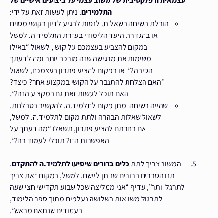
עצמאית ורפלקטיבית של משוב עצמי על ביצועים אישיים של
התלמידים
. ניתן לעשות זאת על ידי:
הובלת השיחה בשאלות. לנסות להגיע לדיון בקושי מסוים
או בהגדרת היעד הלימודי בעזרת התלמיד.ה. למשל
במקום להצביע בעצמכם על קושי, לשאול “באילו
משימות את מרגישה שזה מורכב יותר ומה לדעתך
הסיבה?”. או במקום להציע פתרון בעצמכם, לשאול
“האם הצלחת להתגבר על הקושי במקצוע אחר? כיצד?
האם תוכל לעשות זאת גם במקצוע הזה?”.
שהייה בשיחה ומתן מקום לתלמיד.ה. להקשיב בסבלנות,
לשאול שאלות הבהרה ולתת מקום לתלמיד.ה. למשל,
אם בחרתם להציע פתרון, תשאלו “מה דעתך על
האפשרות הזו? תוכלי לעמוד בה?”.
המשוב צריך לתת
כלים ברורים שיסיעו לתלמיד.ה להתקדם
.
תנו הסברים ברורים שניתן ליישם. למשל, במקום “את צריך
לתרגל יותר”, עדיף “אני ממליצה שכל שבוע תקדישי חצי שעה
לתרגול משוואות בשלושה נעלמים מתוך ספר הלימוד,
בעמודים שנתאם מראש”.