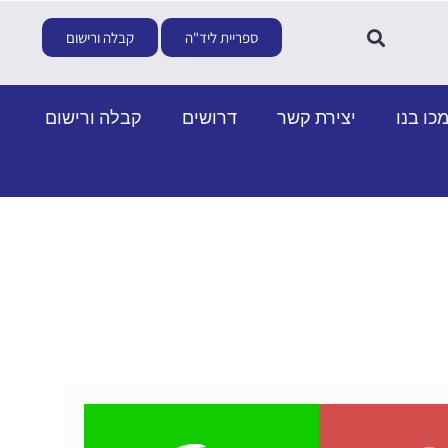
ספריית ליד"ה
קבלה ורישום
כו בנו
יצירת קשר
דרושים
קבלה ורישום