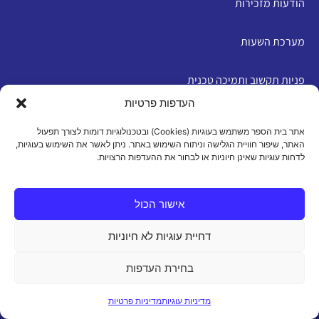
הודעות מזכירות
מערכת השעות
פניות תקשוב ותמיכה טכנית
העדפות פרטיות
English
אתר בית הספר משתמש בעוגיות (Cookies) ובטכנולוגיות דומות לצורך תפעול
האתר, שיפור חוויית הגלישה וניתוח השימוש באתר. ניתן לאשר את השימוש בעוגיות,
לדחות עוגיות שאינן חיוניות או לבחור את ההעדפות הרצויות.
מדיניות פרטיות
|
תנאי שימוש
|
הצהרת נגישות
|
מדיניות
עוגיות
אישור הכול
דחיית עוגיות לא חיוניות
כל הזכויות שמורות 2026 ©
בחירת העדפות
מדיניות עוגיות
מדיניות פרטיות