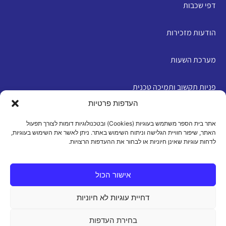
דפי שכבות
הודעות מזכירות
מערכת השעות
פניות תקשוב ותמיכה טכנית
העדפות פרטיות
English
אתר בית הספר משתמש בעוגיות (Cookies) ובטכנולוגיות דומות לצורך תפעול
האתר, שיפור חוויית הגלישה וניתוח השימוש באתר. ניתן לאשר את השימוש בעוגיות,
לדחות עוגיות שאינן חיוניות או לבחור את ההעדפות הרצויות.
מדיניות פרטיות
|
תנאי שימוש
|
הצהרת נגישות
|
מדיניות
עוגיות
אישור הכול
דחיית עוגיות לא חיוניות
כל הזכויות שמורות 2026 ©
בחירת העדפות