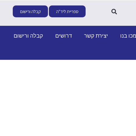
ספריית ליד"ה
קבלה ורישום
כו בנו
יצירת קשר
דרושים
קבלה ורישום