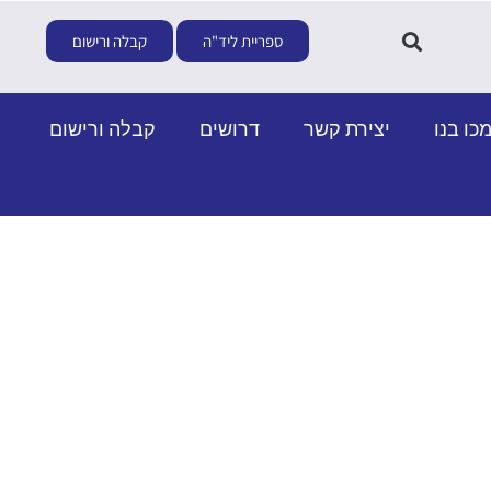
ספריית ליד"ה
קבלה ורישום
כו בנו
יצירת קשר
דרושים
קבלה ורישום