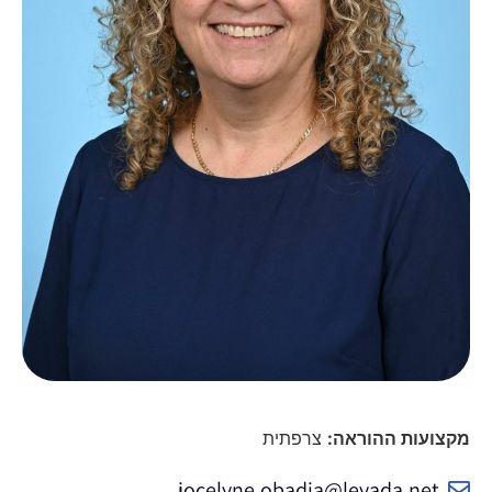
מקצועות ההוראה:
צרפתית
jocelyne.obadia@leyada.net