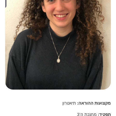
מקצועות ההוראה:
תיאטרון
תפקיד:
מחנכת ה'3