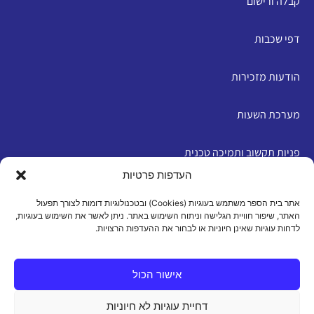
קבלה ורישום
דפי שכבות
הודעות מזכירות
מערכת השעות
פניות תקשוב ותמיכה טכנית
העדפות פרטיות
English
אתר בית הספר משתמש בעוגיות (Cookies) ובטכנולוגיות דומות לצורך תפעול
האתר, שיפור חוויית הגלישה וניתוח השימוש באתר. ניתן לאשר את השימוש בעוגיות,
לדחות עוגיות שאינן חיוניות או לבחור את ההעדפות הרצויות.
מדיניות פרטיות
|
תנאי שימוש
|
הצהרת נגישות
|
מדיניות
עוגיות
אישור הכול
דחיית עוגיות לא חיוניות
כל הזכויות שמורות 2026 ©